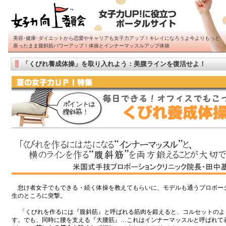
美容･健康･ダイエットから恋愛やキャリアも女子力アップ！キレイになろうよ今よりもっと
座ったまま腹斜筋パワーアップ！体操とインナーマッスルアップ体操
「くびれ養成体操」を取り入れよう：美腹ラインを復活せよ！
怠け者女子でもできる・続く体操を教えてもらいに、モデルも通うプロポー
生のところに突撃。
「くびれを作るには『腹斜筋』と呼ばれる筋肉を鍛えると、コルセットのよ
す。でも、同時に腰を支える『大腰筋』…これはインナーマッスルと呼ばれて