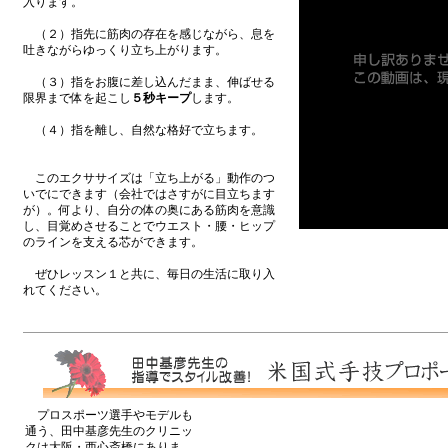
入ります。
（２）指先に筋肉の存在を感じながら、息を
吐きながらゆっくり立ち上がります。
（３）指をお腹に差し込んだまま、伸ばせる
限界まで体を起こし
５秒キープ
します。
（４）指を離し、自然な格好で立ちます。
このエクササイズは「立ち上がる」動作のつ
いでにできます（会社ではさすがに目立ちます
が）。何より、自分の体の奥にある筋肉を意識
し、目覚めさせることでウエスト・腰・ヒップ
のラインを支える芯ができます。
ぜひレッスン１と共に、毎日の生活に取り入
れてください。
プロスポーツ選手やモデルも
通う、田中基彦先生のクリニッ
クは大阪・西心斎橋にありま