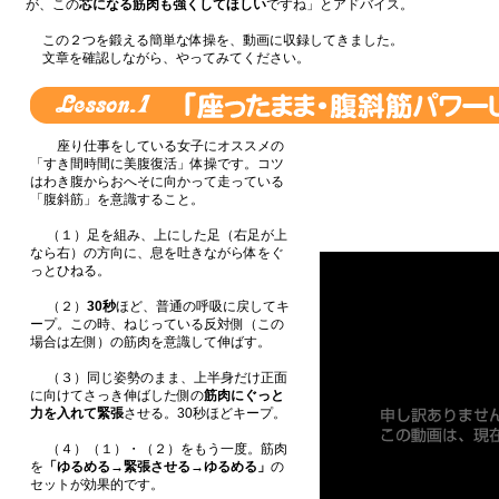
が、この
芯になる筋肉も強くしてほしい
ですね」とアドバイス。
この２つを鍛える簡単な体操を、動画に収録してきました。
文章を確認しながら、やってみてください。
座り仕事をしている女子にオススメの
「すき間時間に美腹復活」体操です。コツ
はわき腹からおへそに向かって走っている
「腹斜筋」を意識すること。
（１）足を組み、上にした足（右足が上
なら右）の方向に、息を吐きながら体をぐ
っとひねる。
（２）
30秒
ほど、普通の呼吸に戻してキ
ープ。この時、ねじっている反対側（この
場合は左側）の筋肉を意識して伸ばす。
（３）同じ姿勢のまま、上半身だけ正面
に向けてさっき伸ばした側の
筋肉にぐっと
力を入れて緊張
させる。30秒ほどキープ。
（４）（１）・（２）をもう一度。筋肉
を
「ゆるめる→緊張させる→ゆるめる」
の
セットが効果的です。