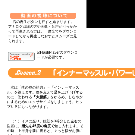
右の再生ボタンを押すと始まります。
アナログ回線の方や画像・音声が引っかか
って再生される方は、一度全てをダウンロ
ードしてから再生しなおすとスムーズに見
られます。
※FlashPlayerのダウンロ
ードが必要です。
次は「体の奥の筋肉」＝「インナーマッス
ル」を鍛えます。腰を支えて足を上げ下げする
のに、使われる
「大腰筋」
をゆるめ、しなやか
にするためのエクササイズをしましょう。ヒッ
プＵＰにもつながります。
（１）イスに座り、腹筋を3等分した左右の
位置に、
指先を45度の角度で
差し入れます。そ
の時、上半身を前に折ると、ぐっと指がお腹に