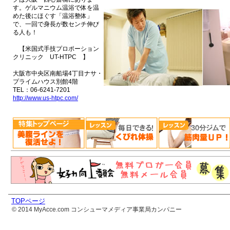
す。ゲルマニウム温浴で体を温
めた後にほぐす「温浴整体」
で、一回で身長が数センチ伸び
る人も！
【米国式手技プロポーション
クリニック UT-HTPC 】
大阪市中央区南船場4丁目ナサ・
プライムハウス別館4階
TEL：06-6241-7201
http://www.us-htpc.com/
TOPページ
© 2014 MyAcce.com コンシューマメディア事業局カンパニー