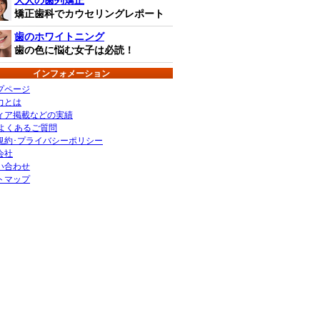
大人の歯列矯正
矯正歯科でカウセリングレポート
歯のホワイトニング
歯の色に悩む女子は必読！
インフォメーション
プページ
力とは
ィア掲載などの実績
 よくあるご質問
規約･プライバシーポリシー
会社
い合わせ
トマップ